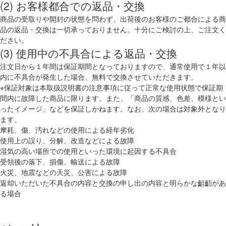
(2) お客様都合での返品・交換
商品の受取りや開封の状態を問わず、出荷後のお客様のご都合による商
品の返品・交換は一切承っておりません。十分にご検討の上、ご注文く
ださい。
(3) 使用中の不具合による返品・交換
注文日から１年間は保証期間となっておりますので、通常使用で１年以
内に不具合が発生した場合、無料で交換させていただきます。
※保証対象は本取扱説明書の注意事項に従って正常な使用状態で保証期
間内に故障した商品に限ります。また、「商品の質感、色差、模様とい
ったイメージ」などを保証しかねます。なお、次の場合は対象外となり
ます。
摩耗、傷、汚れなどの使用による経年劣化
使用上の誤り、分解、改造などによる故障
湿気の高い場所での使用といった環境に起因する不具合
受領後の落下、損傷、輸送による故障
火災、地震などの天災、公害による故障
返却いただいた不具合の内容と交換の申し出の内容と明らかな齟齬があ
る場合