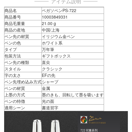
アイテム説明
商品名
ペガソペンPS-722
商品番号
10003849331
商品毛重量
21.00 g
商品の産地
中国/上海
ペン先の材質
イリジウム金ペン
ペンの色
ホワイト系
タイプ
万年筆
包装方法
ギフトボックス
ペン先の種類
直尖
スタイル
クラシック
字の太さ
EFの先
ペン先埋め込み方式
シャープ
ペンの材質
金属
上墨の方式
墨のきも、回転して墨を吸います
ペンの特徴
光の面
適用シーン
書道習字