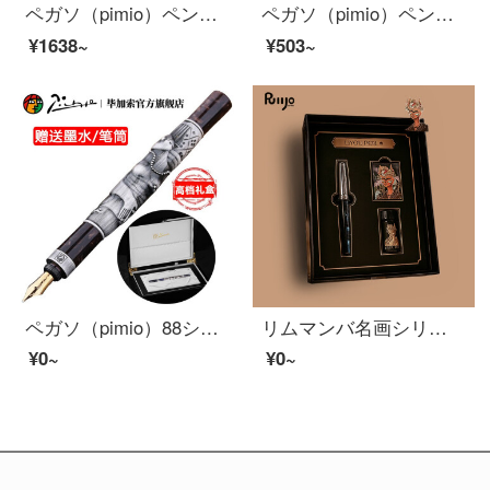
ペガソ（pimio）ペンの署名ペン男性女性ビジネスオフィス成人インクを書くタイラーシリーズ951磁器ホワイト
ペガソ（pimio）ペンのサインペンは特に細くて0.38 mm男女学生が大人用の筆箱でプレゼントペンを入れます。
¥1638~
¥503~
ペガソ（pimio）88シリーズ万年笔14 K万年笔ビジネスオフィス用トレーニングインクカートリッジトレーニング万年笔金属ビジネス高级礼箱包装灰色の时期礼箱シングルサポート
リムマンバ名画シリーズの名画猫のグロテスク趣味万年笔欧式オリジナルデザイン万年笔书道サイン万年笔教师成人礼箱セットカップル文芸金刻印可能字フリーダニャンF尖0.5 mm
¥0~
¥0~