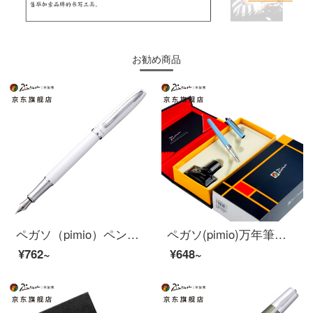
お勧め商品
ペガソ（pimio）ペンサインペン男性女性執務成人学生用0.5 mmインクペンワナシリーズ936磁器ホワイト
ペガソ(pimio)万年筆ギフトボックスインキセット男性女性のサイン入り万年筆0.38 mmペン先605ブルー
¥762~
¥648~