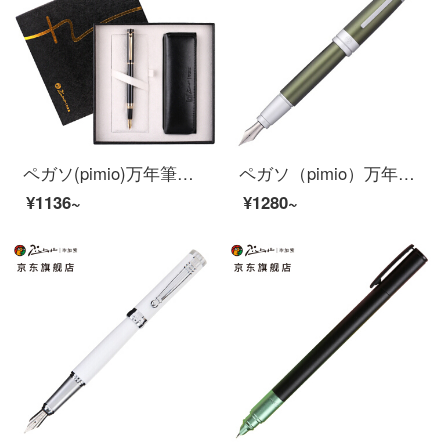
ペガソ(pimio)万年筆ギフトボックスに男性女性のサイン入りペン入れセットオフィスビジネスプレゼントインクを組み合わせて0.5 mm 5510亮黒
ペガソ（pimio）万年筆サインペン男性女性ビジネスオフィス成人学生用0.5 mmインクペン齐美尔门橋シリーズ961エメラルドグリーン
¥1136~
¥1280~