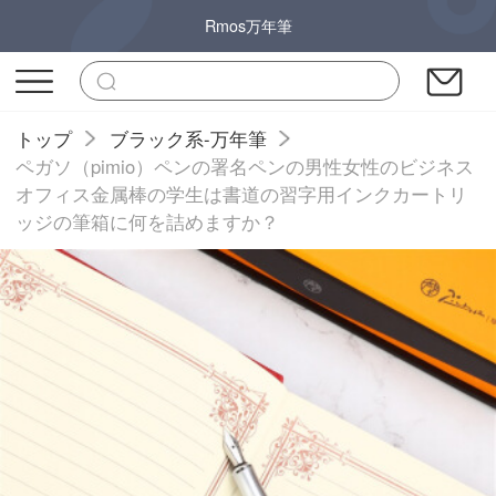
Rmos万年筆
トップ
ブラック系-万年筆
ペガソ（pimio）ペンの署名ペンの男性女性のビジネス
オフィス金属棒の学生は書道の習字用インクカートリ
ッジの筆箱に何を詰めますか？