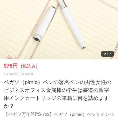
3
/
7
976円
(税込み)
16162308815373
ペガソ（pimio）ペンの署名ペンの男性女性の
ビジネスオフィス金属棒の学生は書道の習字
用インクカートリッジの筆箱に何を詰めます
か？
【ペガソ万年筆PS-722】ペガソ（pimio）ペンサインペ