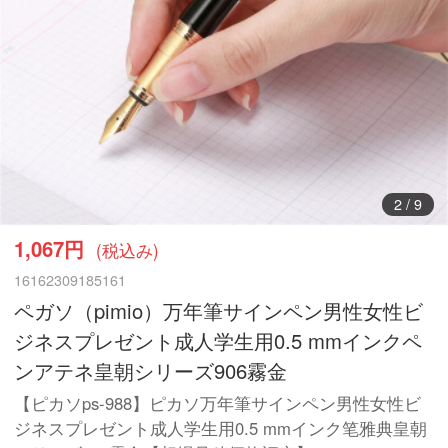
3
/
9
1,067円
(税込み)
16162309185161
ペガソ（pimio）万年筆サインペン男性女性ビ
ジネスプレゼント成人学生用0.5 mmインクペ
ンアテネ皇朝シリーズ906霧金
【ピカソps-988】ピカソ万年筆サインペン男性女性ビ
ジネスプレゼント成人学生用0.5 mmインク笔雅典皇朝