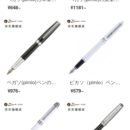
¥648~
¥1181~
ペガソ(pimio)ペンのサインペンの男性女性のビジネスオフィス金属棒の学生は書道の習字用インクカートリッジの筆箱に何を入れますか？
ピカソ（pimio）ペンサインペン男性女性ビジネスオフィス成人学生用0.5 mmインクペン安格丽丝シリーズ608慕白
¥976~
¥579~