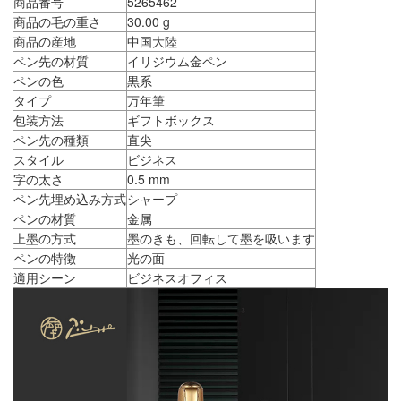
商品番号
5265462
商品の毛の重さ
30.00 g
商品の産地
中国大陸
ペン先の材質
イリジウム金ペン
ペンの色
黒系
タイプ
万年筆
包装方法
ギフトボックス
ペン先の種類
直尖
スタイル
ビジネス
字の太さ
0.5 mm
ペン先埋め込み方式
シャープ
ペンの材質
金属
上墨の方式
墨のきも、回転して墨を吸います
ペンの特徴
光の面
適用シーン
ビジネスオフィス