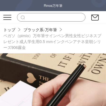
Rmos万年筆
トップ
ブラック系-万年筆
ペガソ（pimio）万年筆サインペン男性女性ビジネスプ
レゼント成人学生用0.5 mmインクペンアテネ皇朝シリ
ーズ906霧金