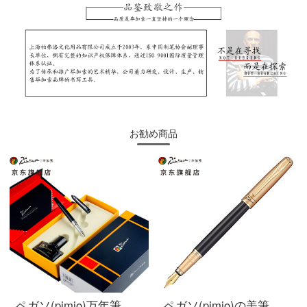
お勧め商品
ペガソ(pimio)万年筆ギフトボックスインキセット男性女性の署名ペン財務特細筆0.38 mmペン先605明るい黒
ペガソ(pimio)の美筆の曲がった先の書道の万年筆の男性の女性の習字の成人の学生はペンの1.0 mmアテネの皇朝のシリーズの906霧の金を使います