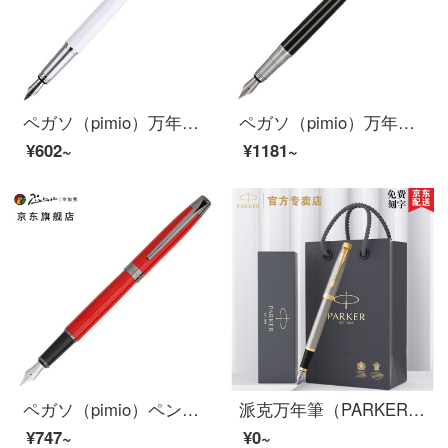
ペガソ（pimio）万年筆サインペン男性女性ビジネスオフィス成人学生用インクペン0.5 mmM 09慕白
ペガソ（pimio）万年筆サインペン男性女性ビジネスプレゼント大人学生用0.5 mmインクペンアテネ皇朝シリーズ906霧銀
¥602~
¥1181~
ペガソ（pimio）ペンサインペン大人用習字インクペン0.5 mmフェティチシリーズ920赤
派克万年筆（PARKER）新款IM墨水笔 签字笔男女 学生万年筆练字 商务送礼生日七夕礼物【免费刻字】 【IM钢杆金夹墨水笔】
¥747~
¥0~