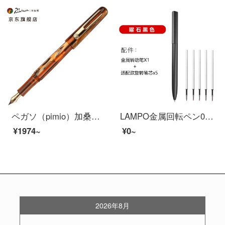
ペガソ（pimio）加桑迪极光シリーズの万年筆男性女性執務成人学生用インクイリジウム金筆ビジネスギフトペン975極ライトイエロー
LAMPO金属回転ペン0.5 MMビジネスアルミ合金高級署名ペン学生用中性ペンプレゼント簡単欧米標準G 2ペン芯で共同購入して注文します。
¥1974~
¥0~
2026年8月