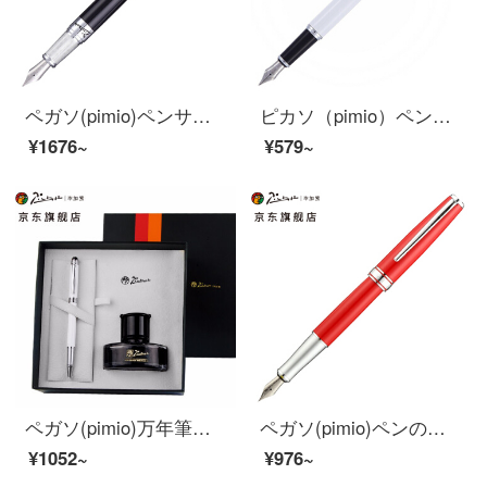
ペガソ(pimio)ペンサインペン男性女性ビジネスオフィスプレゼント0.5 mmインクカートリッジ夢のポルカシリーズ
ピカソ（pimio）ペンサインペン男性女性ビジネスオフィス成人学生用0.5 mmインクペン安格丽丝シリーズ608慕白
¥1676~
¥579~
ペガソ(pimio)万年筆ギフトボックス男性女性のサイン入りインクセット財務特筆0.38 mmペン先T 09磁器ホワイト
ペガソ(pimio)ペンのサインペンの男性女性のビジネスのオフィス金属の棒の学生は書道の習字の墨嚢のインクの筆箱を使って何を詰めますか？
¥1052~
¥976~