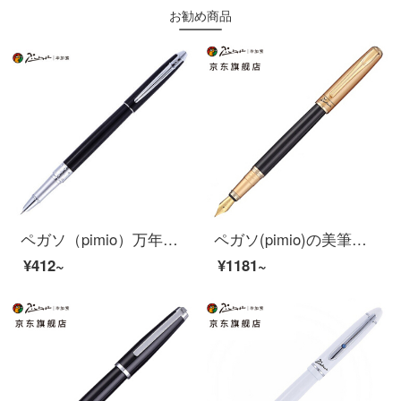
お勧め商品
ペガソ（pimio）万年筆の財務ペンは特に細くて0.38 mmペン先の男性の女史の執務する成人の学生は字のペンのオルタのシリーズの701を訓練しますで暗いです。
ペガソ(pimio)の美筆の曲がった先の書道の万年筆の男性の女性の習字の成人の学生はペンの1.0 mmアテネの皇朝のシリーズの906霧の金を使います
¥412~
¥1181~