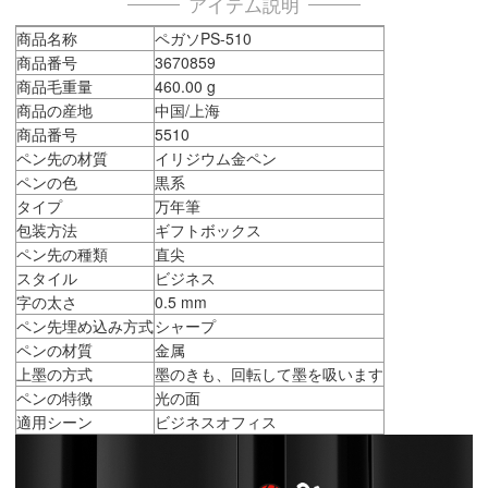
アイテム説明
商品名称
ペガソPS-510
商品番号
3670859
商品毛重量
460.00 g
商品の産地
中国/上海
商品番号
5510
ペン先の材質
イリジウム金ペン
ペンの色
黒系
タイプ
万年筆
包装方法
ギフトボックス
ペン先の種類
直尖
スタイル
ビジネス
字の太さ
0.5 mm
ペン先埋め込み方式
シャープ
ペンの材質
金属
上墨の方式
墨のきも、回転して墨を吸います
ペンの特徴
光の面
適用シーン
ビジネスオフィス