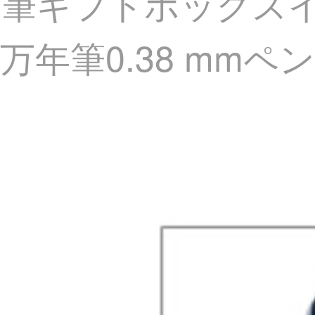
)万年筆ギフトボック
年筆0.38 mmペン