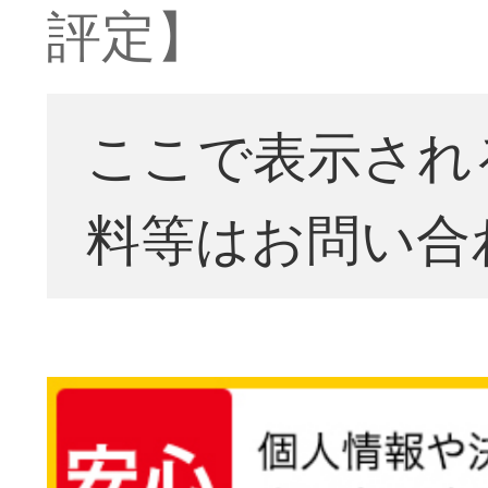
評定】
ここで表示され
料等はお問い合