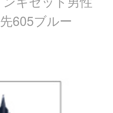
スインキセット男性
先605ブルー