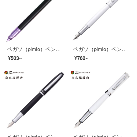
ペガソ（pimio）ペンのサインペンは特に細くて0.38 mm男女学生が大人用の筆箱でプレゼントペンを入れます。
ペガソ（pimio）ペンサインペン男性女性執務成人学生用0.5 mmインクペンワナシリーズ936磁器ホワイト
¥503~
¥762~
ペガソ（pimio）ペンサインペン男性女性執務大人書写学生用0.5 mmインクペンワナシリーズ936亜黒研砂
ペガソ（pimio）ペンの署名ペン男性女性ビジネスオフィス成人インクを書くタイラーシリーズ951磁器ホワイト