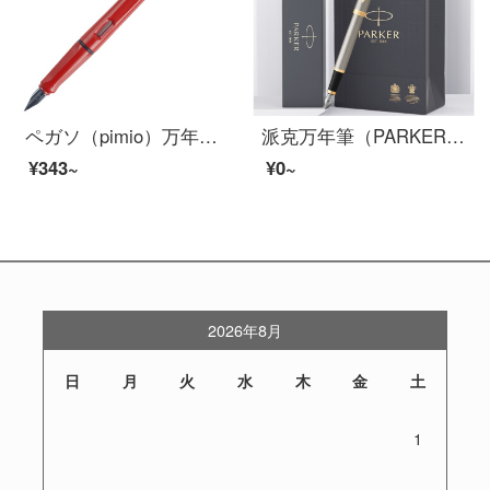
ペガソ（pimio）万年筆サインペン男性女性学生成人習字用正姿ペンでビジネスオフィスの0.5 mm 619赤を握ります。
派克万年筆（PARKER）新款IM墨水笔 签字笔男女 学生万年筆练字 商务送礼生日七夕礼物【免费刻字】 【IM钢杆金夹墨水笔】
¥343~
¥0~
2026年8月
日
月
火
水
木
金
土
1