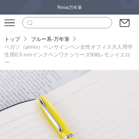
Rmos万年筆
トップ
ブルー系-万年筆
ペガソ（pimio）ペンサインペン女性オフィス大人用学
生用0.5 mmインクペンワナシリーズ936レモンイエロ
ー