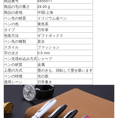
商品番号
4455511
商品の毛の重さ
24.00 g
商品の産地
中国/上海
ペン先の材質
イリジウム金ペン
ペンの色
黄色系
タイプ
万年筆
包装方法
ギフトボックス
ペン先の種類
直尖
スタイル
ファッション
字の太さ
0.5 mm
ペン先埋め込み方式
シャープ
ペンの材質
金属
上墨の方式
墨のきも、回転して墨を吸います
ペンの特徴
光の面
適用シーン
日常書き