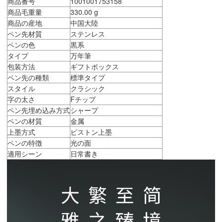
商品番号
1001001753158
商品毛重量
330.00 g
商品の産地
中国大陸
ペン先材質
ステンレス
ペンの色
黒系
タイプ
万年筆
包装方法
ギフトボックス
ペン先の種類
標準タイプ
スタイル
クラシック
字の太さ
Fチップ
ペン先埋め込み方式
シャープ
ペンの材質
金属
上墨方式
ピストン上墨
ペンの特徴
光の面
適用シーン
日常書き