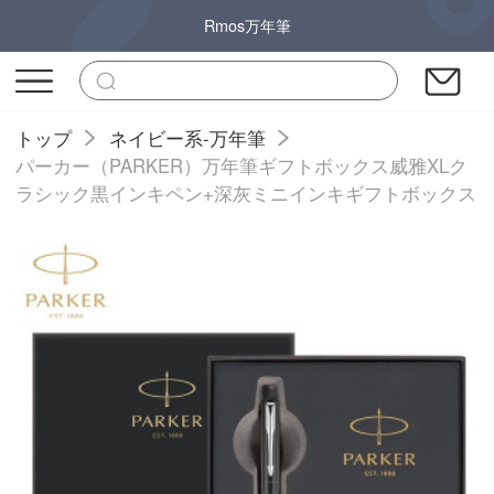
Rmos万年筆
トップ
ネイビー系-万年筆
パーカー（PARKER）万年筆ギフトボックス威雅XLク
ラシック黒インキペン+深灰ミニインキギフトボックス