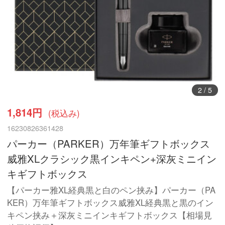
3
/
5
1,814円
(税込み)
16230826361428
パーカー（PARKER）万年筆ギフトボックス
威雅XLクラシック黒インキペン+深灰ミニイン
キギフトボックス
【パーカー雅XL経典黒と白のペン挟み】パーカー（PA
KER）万年筆ギフトボックス威雅XL経典黒と黒のイン
キペン挟み＋深灰ミニインキギフトボックス【相場見