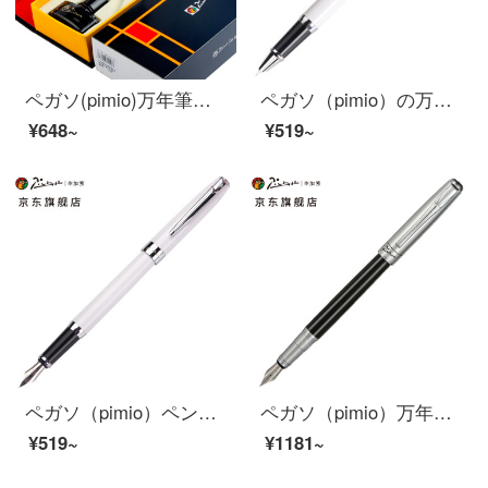
ペガソ(pimio)万年筆ギフトボックスインキセット男性女性のサイン入り万年筆0.38 mmペン先605 ciホワイト
ペガソ（pimio）の万年筆の財務のペンは特に細くて0.38 mmのペン先の男性の女史は字の書道のペンを練習します学生は成人で字のペンの曼陀林のシリーズの717磁器の白色を練習します
¥648~
¥519~
ペガソ（pimio）ペンサインペン男性女史習字ペン学生用大人習字インクペン0.5 mm曼陀林シリーズ717磁器白色
ペガソ（pimio）万年筆サインペン男性女性ビジネスプレゼント大人学生用0.5 mmインクペンアテネ皇朝シリーズ906霧銀
¥519~
¥1181~