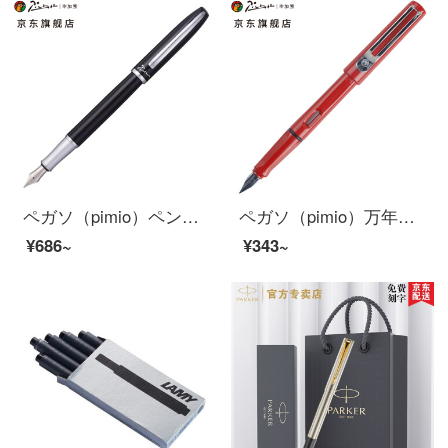
ペガソ（pimio）ペンサインペン男性女性執務成人書写学生用0.5 mmインクペンワナシリーズ936純黒
ペガソ（pimio）万年筆サインペン男性女性学生成人習字用正姿ペンでビジネスオフィスの0.5 mm 619赤を握ります。
¥686~
¥343~