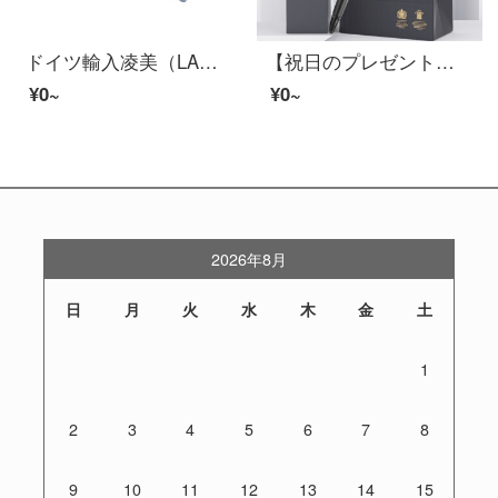
ドイツ輸入凌美（LAMY）万年筆サインペン芯インクカートリッジ1回限りインクカートリッジ5本T 10黒インクカートリッジシリーズ通用です。
【祝日のプレゼント】PARKERパーカーのサインペン宝珠ペン学習用品学生宝珠ペンの文房具プレゼントペン【無料彫刻】【威雅XLスチールの金夹宝珠ペン】おすすめ
¥0~
¥0~
2026年8月
日
月
火
水
木
金
土
1
2
3
4
5
6
7
8
9
10
11
12
13
14
15