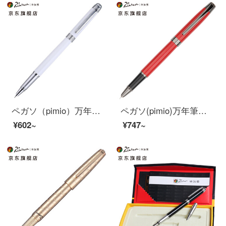
ペガソ（pimio）万年筆財務特筆男性女性ビジネスオフィス成人学生用インクペン0.38 mmペン先M 09敬白
ペガソ(pimio)万年筆の財務のペンは特に細くて0.38 mmペン先の男性の女史の成人の学生は字を練習しますでペンを使います
¥602~
¥747~