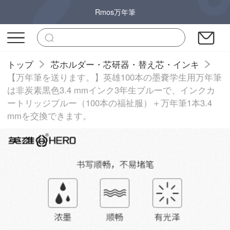
Rmos万年筆
トップ
芯ホルダー・芯研器・替え芯・インキ
【万年筆を送ります。】英雄100本の墨嚢学生用万年筆
は非炭素黒色3.4 mmインク3年生ブルーで、インクカ
ートリッジブルー（100本の福祉服）＋万年筆1本3.4
mmを交換できます。