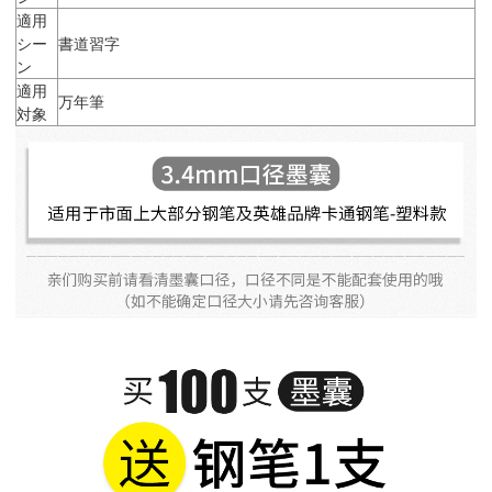
適用
シー
書道習字
ン
適用
万年筆
対象