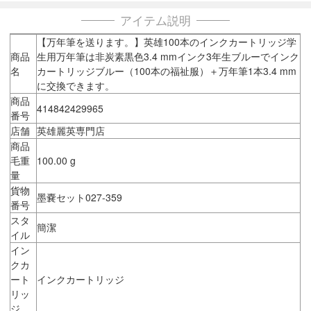
アイテム説明
【万年筆を送ります。】英雄100本のインクカートリッジ学
商品
生用万年筆は非炭素黒色3.4 mmインク3年生ブルーでインク
名
カートリッジブルー（100本の福祉服）＋万年筆1本3.4 mm
に交換できます。
商品
414842429965
番号
店舗
英雄麗英専門店
商品
毛重
100.00 g
量
貨物
墨嚢セット027-359
番号
スタ
簡潔
イル
イン
クカ
ート
インクカートリッジ
リッ
ジ