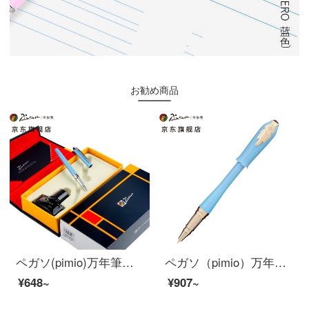
お勧め商品
ペガソ(pimio)万年筆ギフトボックスインキセット男性女性のサイン入り万年筆0.38 mmペン先605ブルー
ペガソ（pimio）万年筆女史特細0.38 mmペン先の財務のペンの執務する成人は学生を書いてエリンのシリーズの986真珠の藍を使います
¥648~
¥907~