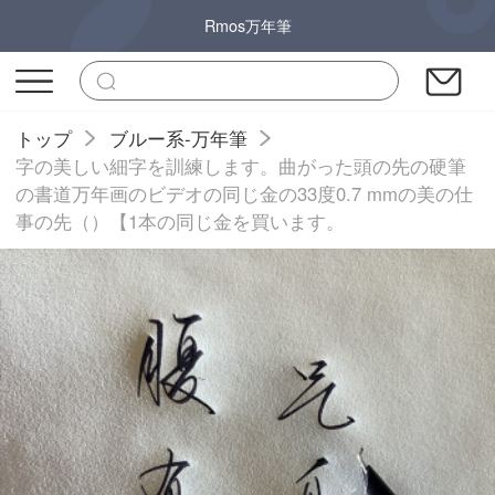
Rmos万年筆
トップ
ブルー系-万年筆
字の美しい細字を訓練します。曲がった頭の先の硬筆
の書道万年画のビデオの同じ金の33度0.7 mmの美の仕
事の先（）【1本の同じ金を買います。