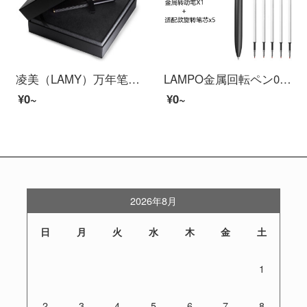
凌美（LAMY）万年笔礼装箱IMPORIUM帝国シリーズ黒タイガー14 K金ペン先ビジネスギフト署名ペンEF 0.5 mm
LAMPO金属回転ペン0.5 MMビジネスアルミ合金高級署名ペン学生用中性ペンプレゼント簡単欧米標準G 2ペン芯で共同購入して注文します。
¥0~
¥0~
2026年8月
日
月
火
水
木
金
土
1
2
3
4
5
6
7
8