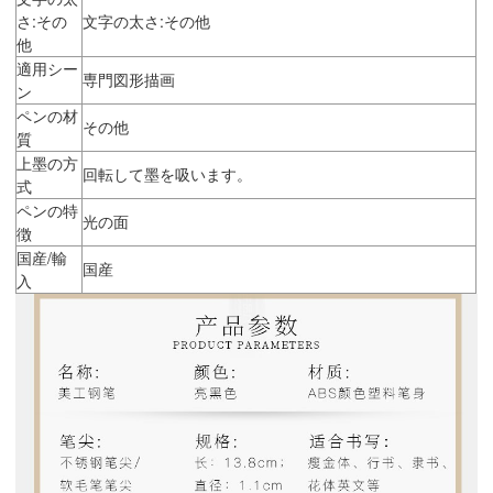
さ:その
文字の太さ:その他
他
適用シー
専門図形描画
ン
ペンの材
その他
質
上墨の方
回転して墨を吸います。
式
ペンの特
光の面
徴
国産/輸
国産
入