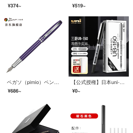
¥374~
¥519~
ペガソ（pimio）ペンサインペン女史オフィス大人書写学生用0.5 mmインクペンワナシリーズ936魅惑紫
【公式授権】日本uni-ballサインペン三菱ニュートラル万年筆ブラックUB-150ストレート万年筆【店長オススメ】0.5 mmブラッククラシック10本入り
¥686~
¥0~