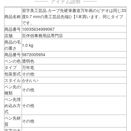
アイテム説明
習字美工芸品.カーブ先硬筆書道万年画のビデオは同じ33
商品名称
度0.7 mmの美工芸品先端()【1本買います。同じタイプ
です。
商品番号
10035634999067
店舗
百伴侶事務用品専門店
商品の毛
1.0 kg
の重さ
商品番号
5872005954
ペンの色
透明色
タイプ
万年笔
包装形式
その他
スタイル
かわいい
ペン先の
その他
種類
ペン先埋
め込み方
その他
式
ペン先材
その他
質
文字の太