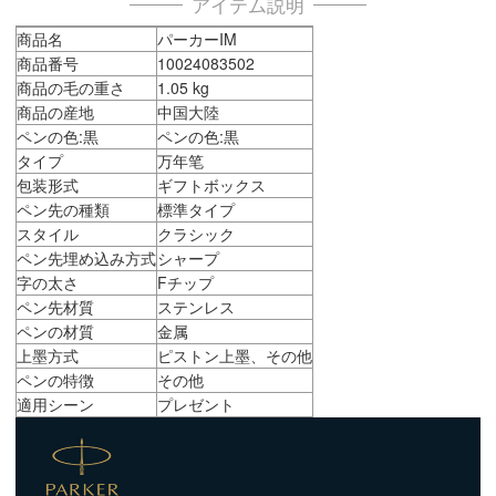
アイテム説明
商品名
パーカーIM
商品番号
10024083502
商品の毛の重さ
1.05 kg
商品の産地
中国大陸
ペンの色:黒
ペンの色:黒
タイプ
万年笔
包装形式
ギフトボックス
ペン先の種類
標準タイプ
スタイル
クラシック
ペン先埋め込み方式
シャープ
字の太さ
Fチップ
ペン先材質
ステンレス
ペンの材質
金属
上墨方式
ピストン上墨、その他
ペンの特徴
その他
適用シーン
プレゼント