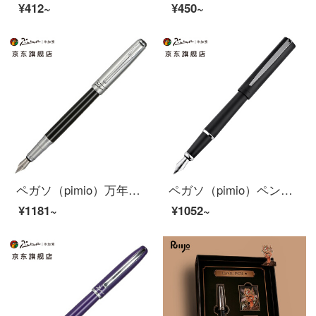
¥412~
¥450~
ペガソ（pimio）万年筆サインペン男性女性ビジネスプレゼント大人学生用0.5 mmインクペンアテネ皇朝シリーズ906霧銀
ペガソ（pimio）ペンサインペン男性女性学生、大人の習字用ペン0.5 mmビジネスプレゼント
¥1181~
¥1052~