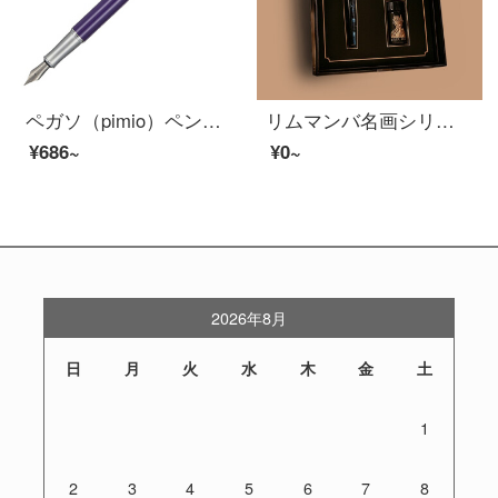
ペガソ（pimio）ペンサインペン女史オフィス大人書写学生用0.5 mmインクペンワナシリーズ936魅惑紫
リムマンバ名画シリーズの名画猫のグロテスク趣味万年笔欧式オリジナルデザイン万年笔书道サイン万年笔教师成人礼箱セットカップル文芸金刻印可能字フリーダニャンF尖0.5 mm
¥686~
¥0~
2026年8月
日
月
火
水
木
金
土
1
2
3
4
5
6
7
8