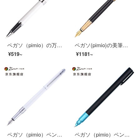
ペガソ（pimio）の万年筆の財務のペンは特に細くて0.38 mmのペン先の男性の女史は字の書道のペンを練習します学生は成人で字のペンの曼陀林のシリーズの717磁器の白色を練習します
ペガソ(pimio)の美筆の曲がった先の書道の万年筆の男性の女性の習字の成人の学生はペンの1.0 mmアテネの皇朝のシリーズの906霧の金を使います
¥519~
¥1181~
ペガソ（pimio）ペンサインペン男性女性ビジネスオフィス成人学生用0.5 mmインクペンオルタシリーズ701磁白
ペガソ（pimio）ペンのサインペンは特に細くて0.38 mm男女学生が大人用の筆箱にプレゼントペンを入れます。