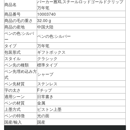
パーカー雅XLスチールロッドゴールドクリップ
商品名
万年笔
商品番号
10003740
商品の毛の重さ
32.00 g
商品の産地
中国大陸
ペンの色:シルバ
ペンの色:シルバー
ー
タイプ
万年笔
包装形式
ギフトボックス
スタイル
クラシック
ペン先の種類
標準タイプ
ペン先埋め込み方
シャープ
式
ペン先材質
ステンレス
字の太さ
Fチップ
適用シーン
日常書き
ペンの材質
金属
上墨方式
ピストン上墨
ペンの特徴
光の面
国産/輸入
国産