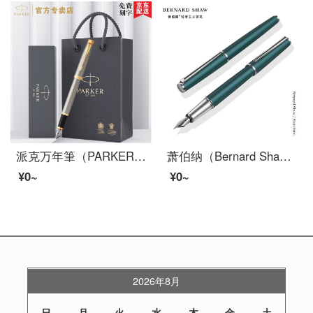
派克万年筆（PARKER）新款IM墨水笔 签字笔男女 学生万年筆练字 商务送礼生日七夕礼物【免费刻字】 【IM钢杆金夹墨水笔】
萧伯纳（Bernard Shaw）星耀松苔绿 万年筆 单支装
¥0~
¥0~
2026年8月
日
月
火
水
木
金
土