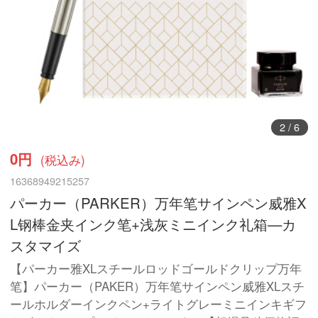
3
/
6
0円
(税込み)
16368949215257
パーカー（PARKER）万年笔サインペン威雅X
L钢棒金夹インク笔+浅灰ミニインク礼箱—カ
スタマイズ
【パーカー雅XLスチールロッドゴールドクリップ万年
笔】パーカー（PAKER）万年笔サインペン威雅XLスチ
ールホルダーインクペン+ライトグレーミニインキギフ