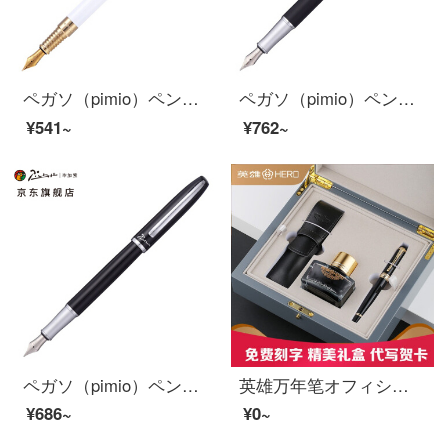
ペガソ（pimio）ペンサインペン男性女性ビジネス成人執務学生用0.5 mmインクペンポールシリーズ988パールホワイト
ペガソ（pimio）ペンサインペン男性女性執務大人書写学生用0.5 mmインクペンワナシリーズ936亜黒研砂
¥541~
¥762~
ペガソ（pimio）ペンサインペン男性女性執務成人書写学生用0.5 mmインクペンワナシリーズ936純黒
英雄万年笔オフィシャルギフトボックスセット高級男性ビジネスオフィス大人専用習字硬筆書道大明尖皮套インキ企業カスタマイズ無料彫刻ギフトリーダー
¥686~
¥0~