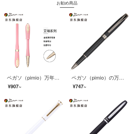
お勧め商品
ペガソ（pimio）万年筆女史特細0.38 mmペン先の財務のペンの執務する成人は学生を書きます。
ペガソ（pimio）の万年筆の財務のペンは特に細くて0.38 mmペン先の男性の女史の成人の学生は字を練習しますで筆を使います。
¥907~
¥747~