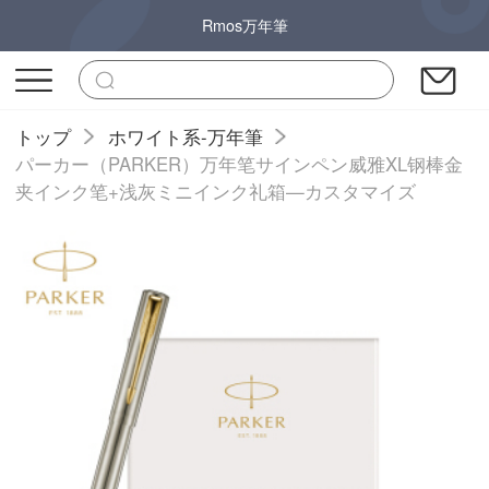
Rmos万年筆
トップ
ホワイト系-万年筆
パーカー（PARKER）万年笔サインペン威雅XL钢棒金
夹インク笔+浅灰ミニインク礼箱—カスタマイズ