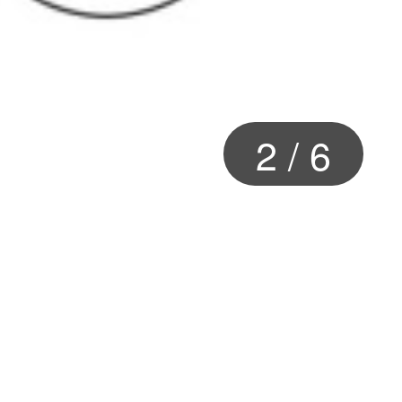
2
/
6