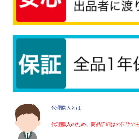
代理購入とは
代理購入のため、商品詳細は外国語の