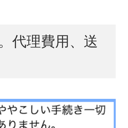
。代理費用、送