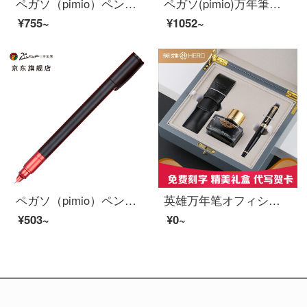
ペガソ（pimio）ペンのペン先サインペンの男性女性用イリジウム金ペンビジネス成人執務学生用トレーニングペンS 09赤
ペガソ(pimio)万年筆ギフトボックス男性女性のサイン入りインクセット財務特筆0.38 mmペン先T 09磁器ホワイト
¥755~
¥1052~
ペガソ（pimio）ペンのサインペンは特に細くて0.38 mm男女学生が大人用の筆箱でプレゼントペンを入れます。
英雄万年笔オフィシャルギフトボックスセット高級男性ビジネスオフィス大人専用習字硬筆書道大明尖皮套インキ企業カスタマイズ無料彫刻ギフトリーダー
¥503~
¥0~