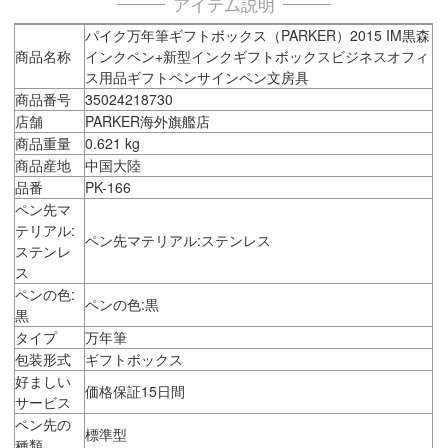
アイテム説明
パイク万年筆ギフトボックス（PARKER）2015 IM黒森
商品名称
インクペン+新型インクギフトボックスビジネスオフィ
ス用品ギフトペンサインペン文房具
商品番号
35024218730
店舗
PARKER海外旗艦店
商品重量
0.621 kg
商品産地
中国大陸
品番
PK-166
ペン先マ
テリアル:
ペン先マテリアル:ステンレス
ステンレ
ス
ペンの色:
ペンの色:黒
黒
タイプ
万年筆
包装形式
ギフトボックス
好ましい
価格保証15日間
サービス
ペン先の
標準型
種類