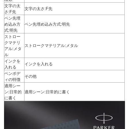
文字の太
文字の太さ:F先
さ:F先
ペン先埋
め込み方
ペン先埋め込み方式:明先
式:明先
ストロー
クマテリ
ストロークマテリアル:メタル
アル:メタ
ル
インクを
インクを入れる
入れる
ペンボデ
その他
ィの特徴
適用シー
ン:日常的
適用シーン:日常的に書く
に書く