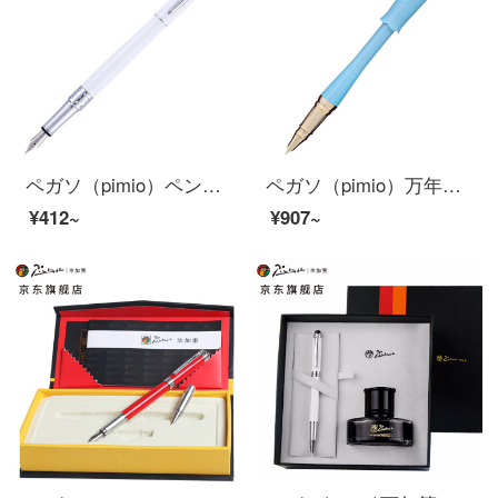
ペガソ（pimio）ペンサインペン男性女性ビジネスオフィス成人学生用0.5 mmインクペンオルタシリーズ701磁白
ペガソ（pimio）万年筆女史特細0.38 mmペン先の財務のペンの執務する成人は学生を書いてエリンのシリーズの986真珠の藍を使います
¥412~
¥907~