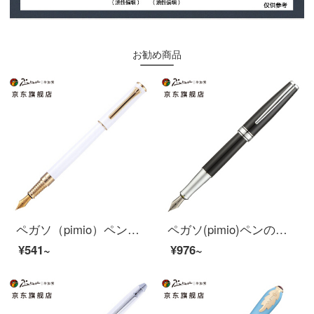
お勧め商品
ペガソ（pimio）ペンサインペン男性女性ビジネス成人執務学生用0.5 mmインクペンポールシリーズ988パールホワイト
ペガソ(pimio)ペンのサインペンの男性女性のビジネスオフィス金属棒の学生は書道の習字用インクカートリッジの筆箱に何を入れますか？
¥541~
¥976~