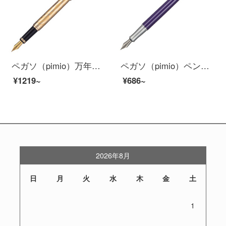
ペガソ（pimio）万年筆サインペン男性女性ビジネスオフィス成人学生用0.5 mmインクペンパリ風情シリーズ901ゴールドクリップ
ペガソ（pimio）ペンサインペン女史オフィス大人書写学生用0.5 mmインクペンワナシリーズ936魅惑紫
¥1219~
¥686~
2026年8月
日
月
火
水
木
金
土
1