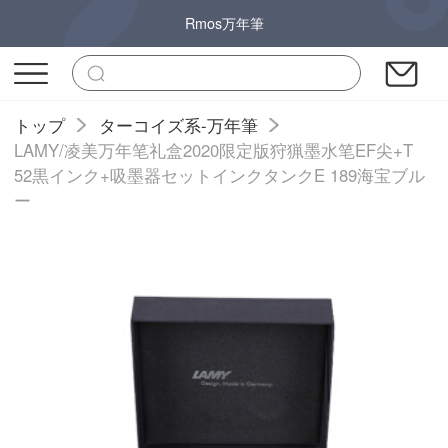
Rmos万年筆
トップ
ターコイズ系-万年筆
LAMY/凌美万年笔礼盒2020限定版狩猟墨水笔EF尖+T
52黒インク+吸墨器セットインクタンクE 189海宝ブル
ー