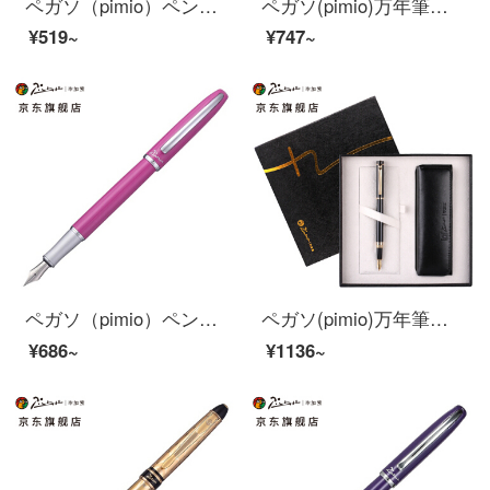
ペガソ（pimio）ペンサインペン男性女史習字ペン学生用大人習字インクペン0.5 mm曼陀林シリーズ717磁器白色
ペガソ(pimio)万年筆の財務のペンは特に細くて0.38 mmペン先の男性の女史の成人の学生は字のペンを訓練しますで帝奇のシリーズの920白色を使います
¥519~
¥747~
ペガソ（pimio）ペンの署名ペンの女性が執務しています。大人が学生用0.5 mmのインクペンで書いています。
ペガソ(pimio)万年筆ギフトボックスに男性女性のサイン入りペン入れセットオフィスビジネスプレゼントインクを組み合わせて0.5 mm 5510亮黒
¥686~
¥1136~