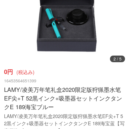
3
/
5
0円
(税込み)
16453564651399
LAMY/凌美万年笔礼盒2020限定版狩猟墨水笔
EF尖+T 52黒インク+吸墨器セットインクタン
クE 189海宝ブルー
LAMY/凌美万年笔礼盒2020限定版狩猟墨水笔EF尖+T 5
2黒インク+吸墨器セットインクタンクE 189海宝蓝【写