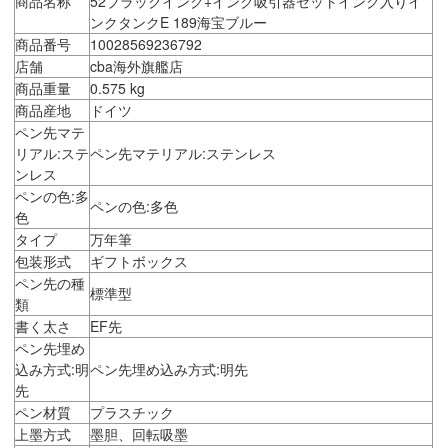
商品名称
52ブラックインク+インク吸引器セットインク入りイ
ンクタンクE 189海宝ブルー
商品番号
10028569236792
店舗
cba海外旗艦店
商品重量
0.575 kg
商品産地
ドイツ
ペン先マテ
リアル:ステ
ペン先マテリアル:ステンレス
ンレス
ペンの色:多
ペンの色:多色
色
タイプ
万年筆
包装形式
ギフトボックス
ペン先の種
標準型
類
書く太さ
EF先
ペン先埋め
込み方式:明
ペン先埋め込み方式:明先
先
ペン材質
プラスチック
上墨方式
墨胆、回転吸墨