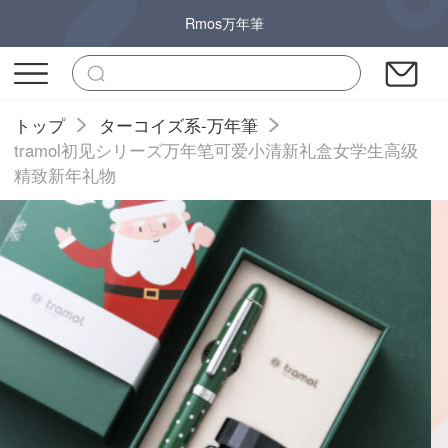
Rmos万年筆
トップ
ターコイズ系-万年筆
tramol初见シリーズ万年笔可爱小清新礼盒女学生高级
精致新年礼物