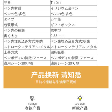
品番
T 1011
ペン先材質
イリジウム金ペン
ペンの色:多色
ペンの色:多色
タイプ
万年筆
包装形式
ギフトボックス
ペン先の種類
標準型
書く太さ
0.38 mm
ペン先埋め込み方式:明先
ペン先埋め込み方式:明先
ストロークマテリアル:メタル
ストロークマテリアル:メタル
上墨方式
回転吸墨
ペンボディの特徴:フェース
ペンボディの特徴:フェース
適用シーン:贈り物
適用シーン:贈り物