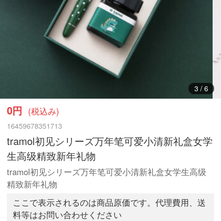
3
/
6
0円
(税込み)
16459678351713
tramol初见シリーズ万年笔可爱小清新礼盒女学
生高级精致新年礼物
tramol初见シリーズ万年笔可爱小清新礼盒女学生高级
精致新年礼物
ここで表示されるのは商品原価です。代理費用、送
料等はお問い合わせください