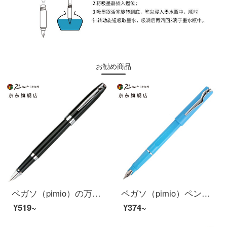
お勧め商品
ペガソ（pimio）の万年筆の財務ペンは特に細くて0.38 mmのペン先の男性の女史は字の書道のペンを練習します学生は成人で字のペンの曼陀林のシリーズを練習します717亮の暗い銀の財布
ペガソ（pimio）ペンサインペン男性女性学生用大人の習字ペン0.5 mmインク筆イスターシリーズ618スクラブブルー
¥519~
¥374~