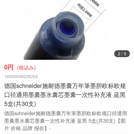
3
/
5
0円
(税込み)
16526048228204
德国schneider施耐德墨囊万年筆墨胆欧标欧规
口径通用墨囊墨水囊芯墨囊一次性补充液 蓝黑
5盒(共30支)
德国schneider施耐德墨囊万年筆墨胆欧标欧规口径通用
墨囊墨水囊芯墨囊一次性补充液 蓝黑 5盒(共30支)【图
片 价格 品牌 报价】-