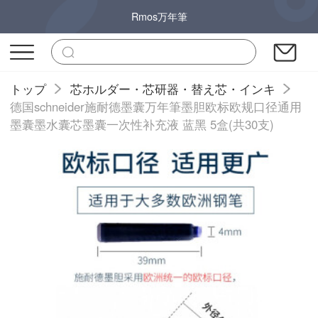
Rmos万年筆
トップ
芯ホルダー・芯研器・替え芯・インキ
德国schneider施耐德墨囊万年筆墨胆欧标欧规口径通用
墨囊墨水囊芯墨囊一次性补充液 蓝黑 5盒(共30支)