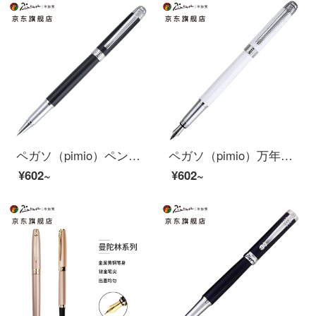
ペガソ（pimio）ペン財務特細ペン男性女性ビジネスオフィス成人学生用インクペン0.38 mmペン先M 09明るい黒
ペガソ（pimio）万年筆サインペン男性女性ビジネスオフィス成人学生用インクペン0.5 mmM 09慕白
¥602~
¥602~