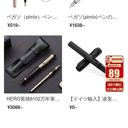
ペガソ（pimio）ペンサインペン男性女史習字ペン学生用大人習字インクペン0.5 mm曼陀林シリーズ717バラ金
ペガソ(pimio)ペンの署名ペン男性女性ビジネスオフィス成人インクを書くタイラーシリーズ951湖の青い色
¥519~
¥1638~
HERO英雄8102万年筆箱セット男女オフィスイリジウム金ペンで習字ビジネス署名ペンを書き、高級品を注文して黒0.5 MM+0.7 MMを注文します。
【ドイツ輸入】凌美（LAMY）万年筆サインペンFペン先Safari狩猟者インクペンビジネストランジット学生習字万年ペン教師デープレゼント砂黒（インク吸入器を含まない）
¥3086~
¥0~