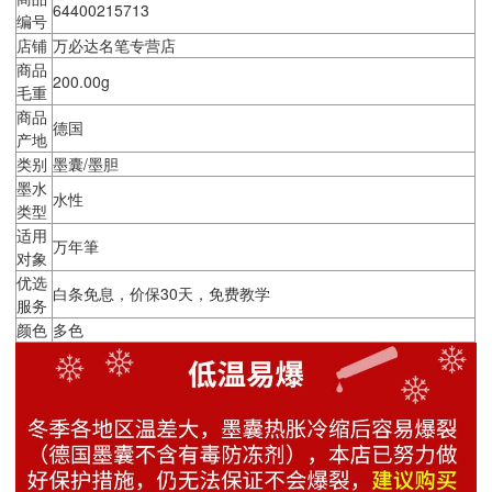
64400215713
编号
店铺
万必达名笔专营店
商品
200.00g
毛重
商品
德国
产地
类别
墨囊/墨胆
墨水
水性
类型
适用
万年筆
对象
优选
白条免息，价保30天，免费教学
服务
颜色
多色