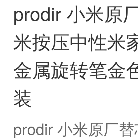
prodir 小
米按压中性米家旋
金属旋转笔金色单
装
prodir 小米