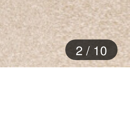
3
/
10