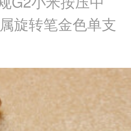
欧规G2小米按压中
 金属旋转笔金色单支