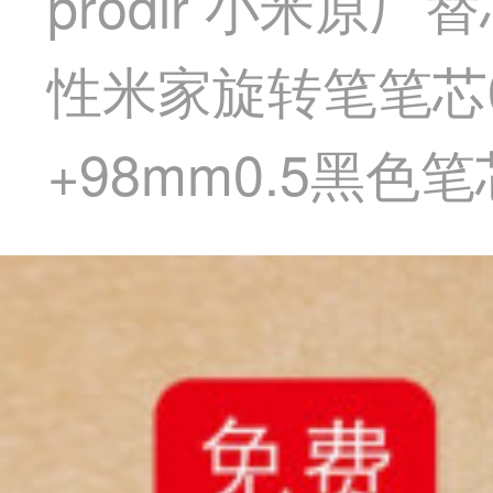
prodir 小米
性米家旋转笔笔芯0
+98mm0.5黑色