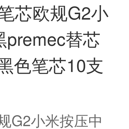
笔笔芯欧规G2小
remec替芯
5黑色笔芯10支
欧规G2小米按压中