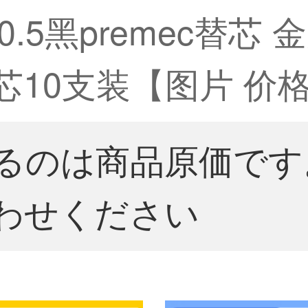
.5黑premec替芯
笔芯10支装【图片 价格
るのは商品原価です
わせください