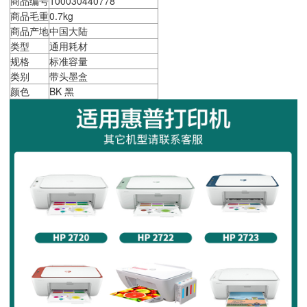
商品编号
100030440778
商品毛重
0.7kg
商品产地
中国大陆
类型
通用耗材
规格
标准容量
类别
带头墨盒
颜色
BK 黑