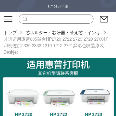
Rmos万年筆
トップ
芯ホルダー・芯研器・替え芯・インキ
才进适用惠普805墨盒HP2720 2722 2723 2729 2700打
印机连供2330 2332 1210 1212 2721黑彩色喷墨原装
Deskjet