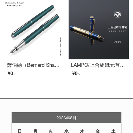
萧伯纳（Bernard Shaw）星耀松苔绿 万年筆 单支装
LAMPO/上合組織元首笔重手触り金属サインペンメッキ金宝珠ペンビジネスサインプレゼント太いビーズ筆青島博物館所蔵青
¥0~
¥0~
2026年8月
日
月
火
水
木
金
土