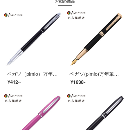
お勧め商品
ペガソ（pimio）万年筆の財務ペンは特に細くて0.38 mmペン先の男性の女史の執務する成人の学生は字のペンのオルタのシリーズの701を訓練しますで暗いです。
ペガソ(pimio)万年筆サインペン男性女性ビジネスオフィス大人がインクを書くテイラーシリーズ951ブラック
¥412~
¥1638~