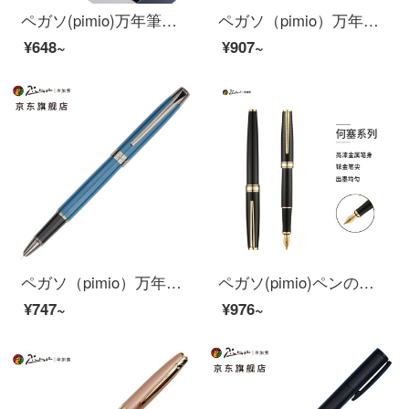
ペガソ(pimio)万年筆ギフトボックスインキセット男性女性のサイン入り万年筆0.38 mmペン先605 ciホワイト
ペガソ（pimio）万年筆女史特細0.38 mmペン先の財務のペンの執務する成人は学生を書きます。
¥648~
¥907~
ペガソ（pimio）万年筆の財務ペンは特に細くて0.38 mmペン先の男性の女史の成人の学生は字を練習しますでペンを使います。
ペガソ(pimio)ペンの署名ペンの男性女性のビジネスのオフィス金属の棒の学生は書道の習字の墨嚢のインクの筆箱を使って何を詰めますか？
¥747~
¥976~