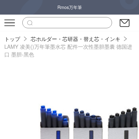
Rmos万年筆
トップ
芯ホルダー・芯研器・替え芯・インキ
LAMY 凌美()万年筆墨水芯 配件一次性墨胆墨囊 德国进
口 墨胆-黑色