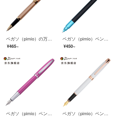
ペガソ（pimio）の万年筆の財務ペンは特に細くて0.38 mmのペン先の男性の女史は字の書道のペンを練習します学生は成人で字のインクのペンの曼陀林のシリーズの717バラの金を練習します。
ペガソ（pimio）ペンのサインペンは特に細くて0.38 mm男女学生が大人用の筆箱にプレゼントペンを入れます。
¥465~
¥450~
ペガソ（pimio）ペンの署名ペンの女性が執務しています。大人が学生用0.5 mmのインクペンで書いています。
ペガソ（pimio）ペンサインペン大人用習字インクペン0.5 mmフェティチシリーズ920ホワイト