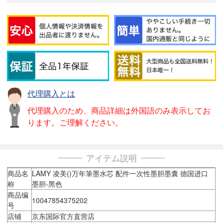
代理購入とは
代理購入のため、商品詳細は外国語のみ表示してお
ります。ご理解ください。
アイテム説明
商品名
LAMY 凌美()万年筆墨水芯 配件一次性墨胆墨囊 德国进口
称
墨胆-黑色
商品编
10047854375202
号
店铺
京东国际官方直营店