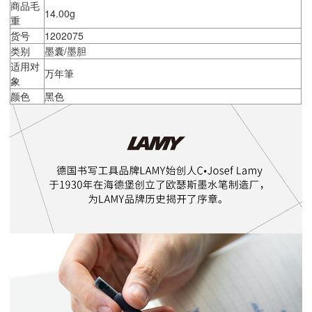
商品毛
14.00g
重
货号
1202075
类别
墨囊/墨胆
适用对
万年筆
象
颜色
黑色