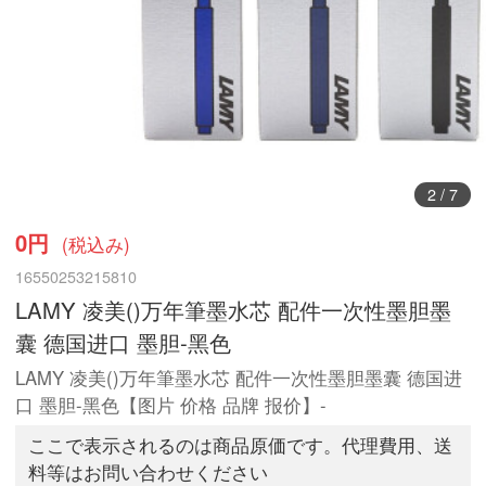
3
/
7
0円
(税込み)
16550253215810
LAMY 凌美()万年筆墨水芯 配件一次性墨胆墨
囊 德国进口 墨胆-黑色
LAMY 凌美()万年筆墨水芯 配件一次性墨胆墨囊 德国进
口 墨胆-黑色【图片 价格 品牌 报价】-
ここで表示されるのは商品原価です。代理費用、送
料等はお問い合わせください