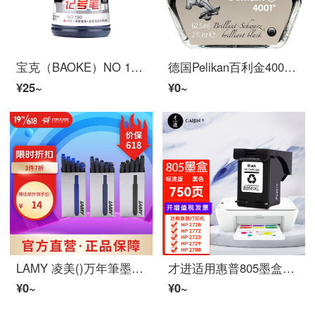
宝克（BAOKE）NO 190マーカーインク黒36 ml/瓶
德国Pelikan百利金4001非碳素墨水亮黑色62.5ML
¥25~
¥0~
LAMY 凌美()万年筆墨水芯 配件一次性墨胆墨囊 德国进口 墨胆-黑色
才进适用惠普805墨盒HP2720 2722 2723 2729 2700打印机连供2330 2332 1210 1212 2721黑彩色喷墨原装Deskjet
¥0~
¥0~