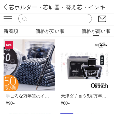
芯ホルダー・芯研器・替え芯・インキ
Rmos万年筆
新着順
価格が安い順
価格が高い順
手ごろな万年筆のインクカートリッジは、純青/墨青/黒インク3.4 mm標準口径の小学生3年生の通用型ストレートタイプ黒を塗ることができます。
天津ダチョウ5系万年筆インク60 ml大容量非炭素染料タイプで、ペンを詰まらせないで書いて記録します。水墨ダチョウ5系インク（黒）
¥90~
¥80~