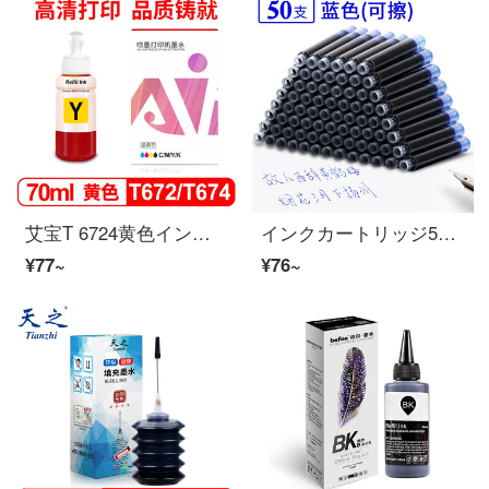
艾宝T 6724黄色インクは、エプソンL 101 L 1300 L 301 L 313 L 351 L 360 L 380 L 383 L 405 L 605プリンタに適用されます。
インクカートリッジ50本、2.6 mmの口径インクセットを交換できます。小学校3年生専用の直液式芯を交換できます。純粋なブルーと黒のインクカートリッジを拭くことができます。藍内50本の包装は青を拭くことができます。
¥77~
¥76~