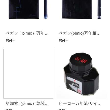
ペガソ（pimio）万年筆インクカートリッジインクカートリッジインク胆インク芯5本
ペガソ(pimio)万年筆インクカートリッジインクカートリッジ5本黒
¥54~
¥54~
毕加索（pimio）笔芯签字笔宝珠笔替芯螺纹试笔芯0.5mm黑色悬挂
ヒーロー万年笔/サインペンインク非炭素インク50 mlブラックヒーローインク204