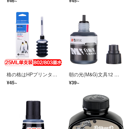
¥46~
¥45~
格の格はHPプリンタのインクhp 802803 818 680 702 703プリンタのインク黒25 MLに適用されます。
朝の光(M&G)文具12 ml黒インキホワイトペン補充液経済型大容量インク単瓶AICV 2006
¥45~
¥39~