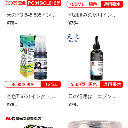
天のPG 845 835インク黒30 ML適用キヤノンCanon PG 815 CL 816 846 840 841プリンタカートリッジMG 2580 S MP288充填インク
印刷済みの汎用インクは、HPキヤノンエプソンインクプリンタインク803カートリッジインクを連続して使用し、カラー染料インク100 ML黒インクを充填することができます。
¥76~
¥76~
空色T 6721インク（エプソンL 220/L 310/L 313/L 211/L 360インクL 380/L 455/L 385インクカートリッジ式プリンタL 485/L 565/L 358/L 365が適用されます）
日の適用は、エプソンEPSONS HPキヤノンCanon汎用タイププリンタ黒の連続供給インク802803インク（適用機種は詳細ページを参照）です。
¥76~
¥76~