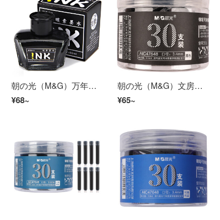
朝の光（M&G）万年筆インク炭素黒万年筆学生試験作業書作成インク60 ml大瓶黒（AICW 9001）
朝の光（M&G）文房具0.9 ml黒いインクカートリッジ学生万年筆インクカートリッジ30本/箱AIC 47648 Aに交換できます。
¥68~
¥65~