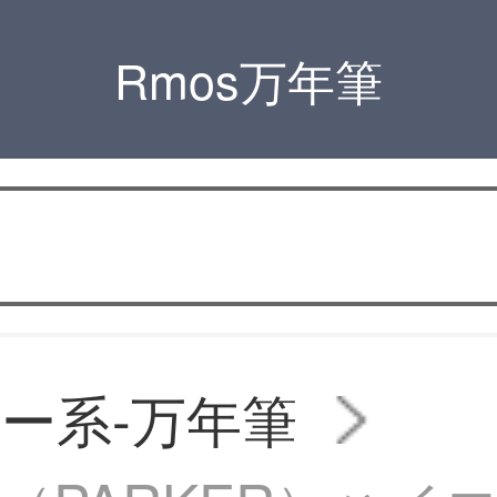
Rmos万年筆
ー系-万年筆