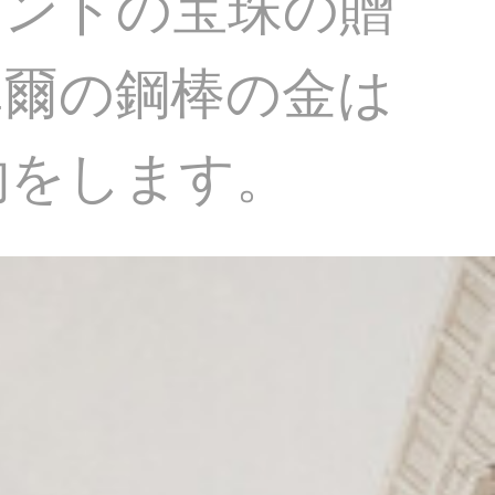
エンドの宝珠の贈
卓爾の鋼棒の金は
物をします。