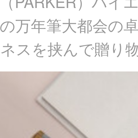
（PARKER）ハイ
の万年筆大都会の
ジネスを挟んで贈り