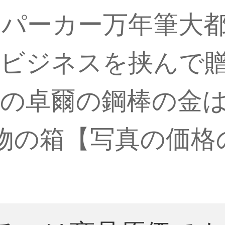
パーカー万年筆大
のビジネスを挟んで
の卓爾の鋼棒の金
物の箱【写真の価格