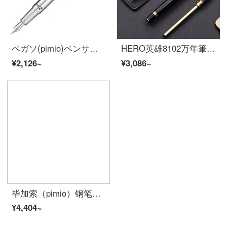
ペガソ(pimio)ペンサインペン男性女性ビジネスオフィスプレゼント0.5 mmインクカートリッジ夢のポルカシリーズ918シルバー
HERO英雄8102万年筆箱セット男女オフィスイリジウム金ペンで習字ビジネス署名ペンを書き、高級品を注文して黒0.5 MM+0.7 MMを注文します。
¥2,126~
¥3,086~
毕加索（pimio）钢笔签字笔男女士商务礼品笔0.5mm日常书写墨水笔礼盒装慕尼黑爵士系列89纯黑色
¥4,404~