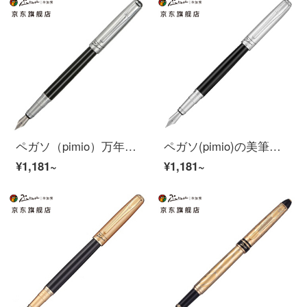
ペガソ（pimio）万年筆サインペン男性女性ビジネスプレゼント大人学生用0.5 mmインクペンアテネ皇朝シリーズ906霧銀
ペガソ(pimio)の美筆の曲がった先の書道の万年筆の男性の女性の習字の成人の学生はペンの1.0 mmアテネの皇朝のシリーズの906霧の銀を使います
¥1,181~
¥1,181~