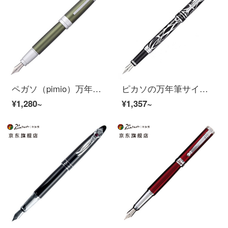
ペガソ（pimio）万年筆サインペン男性女性ビジネスオフィス成人学生用0.5 mmインクペン齐美尔门橋シリーズ961エメラルドグリーン
ピカソの万年筆サインペン男さんビジネスオフィス成人学生用0.5 mmインクパル風シリーズ901プラチナ財布
¥1,280~
¥1,357~