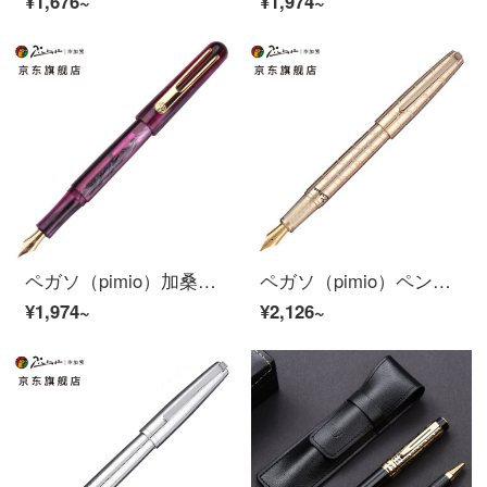
¥1,676~
¥1,974~
ペガソ（pimio）加桑迪极光シリーズの万年筆男性女性執務成人学生用インクイリジウム金筆ビジネスギフトペン975極光紫
ペガソ（pimio）ペンサインペン男性女性ビジネスオフィスプレゼント0.5 mmインクカートリッジ夢のポルカシリーズ918ゴールド
¥1,974~
¥2,126~