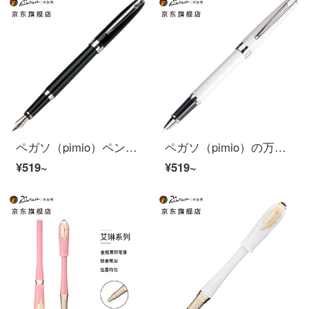
ペガソ（pimio）ペンサインペン男性女史習字ペン学生用大人習字インクペン0.5 mm曼陀林シリーズ717亮黒銀夹
ペガソ（pimio）の万年筆の財務のペンは特に細くて0.38 mmのペン先の男性の女史は字の書道のペンを練習します学生は成人で字のペンの曼陀林のシリーズの717磁器の白色を練習します
¥519~
¥519~