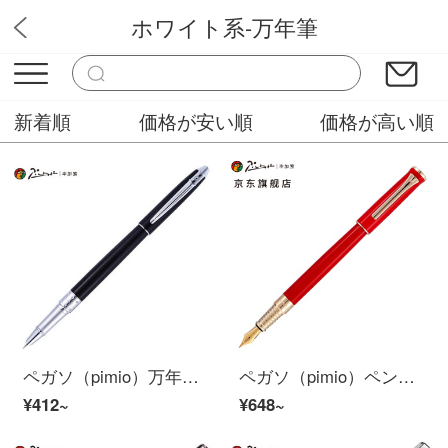
ホワイト系-万年筆
Rmos万年筆
新着順
価格が安い順
価格が高い順
ペガソ（pimio）万年筆の財務ペンは特に細くて0.38 mmペン先の男性の女史の執務する成人の学生は字のペンのオルタのシリーズの701を訓練しますで暗いです。
ペガソ（pimio）ペンサインペン男性女性ビジネス成人執務学生用0.5 mmインクペンポールシリーズ988明るい赤色
¥412~
¥648~