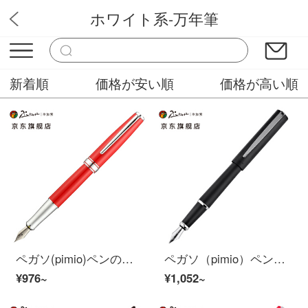
ホワイト系-万年筆
Rmos万年筆
新着順
価格が安い順
価格が高い順
ペガソ(pimio)ペンのサインペンの男性女性のビジネスのオフィス金属の棒の学生は書道の習字の墨嚢のインクの筆箱を使って何を詰めますか？
ペガソ（pimio）ペンサインペン男性女性学生、大人の習字用ペン0.5 mmビジネスプレゼント
¥976~
¥1,052~