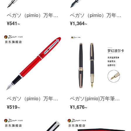
ペガソ（pimio）万年筆サインペン男性女性ビジネスオフィス大人用インクペン0.5 mmM 09明るい赤色
ペガソ（pimio）万年筆サインペン新型ジェイリーンシリーズ男性女性学生用ビジネスインクペンプレゼントペン928 S亮黒
¥541~
¥1,364~
ペガソ（pimio）万年筆サインペン男性女性ビジネスオフィス成人学生用0.5 mmインクペン安格麗糸シリーズ608亮紅
ペガソ(pimio)万年筆サインペン男性女性ビジネスオフィスプレゼント0.5 mmインクカートリッジ夢のポルカシリーズ918純金クリップ
¥519~
¥1,676~