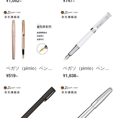
¥1,052~
¥747~
ペガソ（pimio）ペンサインペン男性女史習字ペン学生用大人習字インクペン0.5 mm曼陀林シリーズ717バラ金
ペガソ（pimio）ペンの署名ペン男性女性ビジネスオフィス成人インクを書くタイラーシリーズ951磁器ホワイト
¥519~
¥1,638~